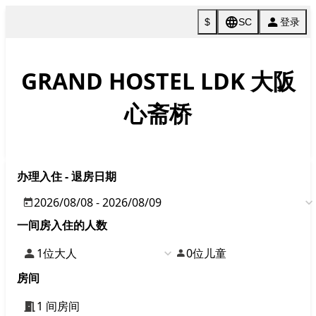
Reservation
BEST
RATE
在此网站预约最划算
空房查询・点击此处预约
空房查询・预约