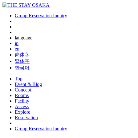
Group Reservation Inquiry
language
jp
en
簡体字
繁体字
한국어
Top
Event & Blog
Concept
Rooms
Facility
Access
Explore
Reservation
Group Reservation Inquiry