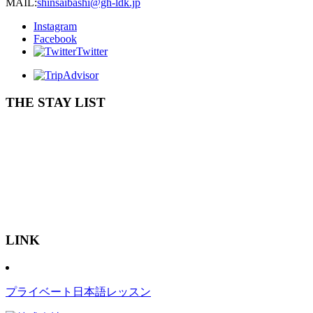
MAIL:
shinsaibashi@gh-ldk.jp
Instagram
Facebook
Twitter
THE STAY LIST
LINK
プライベート日本語レッスン